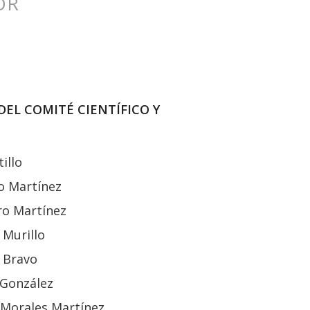
OR
EL COMITÉ CIENTÍFICO Y
illo
o Martínez
ro Martínez
 Murillo
 Bravo
 González
 Morales Martínez