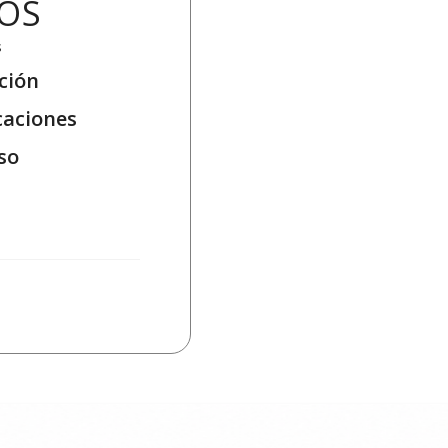
OS
s
ción
caciones
so