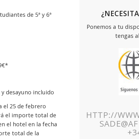
¿NECESIT
udiantes de 5ª y 6ª
Ponemos a tu dispo
tengas a
9€*
A y desayuno incluido
a el 25 de febrero
HTTP://WW
á el importe total de
SADE@AF
n el hotel en la fecha
+3
rte total de la